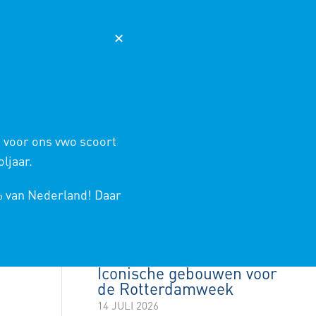
AGENDA
NIEUWS
365
MAGISTER
✕
 ONDERWIJS
SCHOOLINFO
CONTACT
HOME
/
PROJECTEN TECHNASIUM
/
EVENEMENTEN
 voor ons vwo scoort
ljaar.
LAATSTE NIEUWS
% van Nederland! Daar
Rotterdamweek
kookboek
14 JULI 2026
Iconische gebouwen voor
de Rotterdamweek
14 JULI 2026