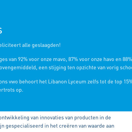
NIEUWE LEERLINGEN
ONS
S
liciteert alle geslaagden!
ges van 92% voor onze mavo, 87% voor onze havo en 88%
vengemiddeld, een stijging ten opzichte van vorig schoo
BAK
 ons vwo behoort het Libanon Lyceum zelfs tot de top 15
ertrots op.
CHNASIUM
,
KLAS 4
,
LEERJAAR 2023-2024
achtgever: Team Tastemakers.
ontwikkeling van innovaties van producten in de
ijn gespecialiseerd in
het creëren van waarde aan