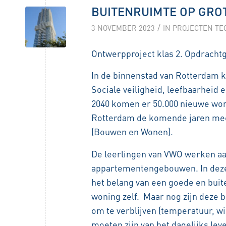
BUITENRUIMTE OP GRO
/
3 NOVEMBER 2023
IN
PROJECTEN TE
Ontwerpproject klas 2. Opdrachtg
In de binnenstad van Rotterdam 
Sociale veiligheid, leefbaarheid 
2040 komen er 50.000 nieuwe woni
Rotterdam de komende jaren mee 
(Bouwen en Wonen).
De leerlingen van VWO werken aa
appartementengebouwen. In deze 
het belang van een goede en buit
woning zelf. Maar nog zijn deze b
om te verblijven (temperatuur, w
moeten zijn van het dagelijks lev