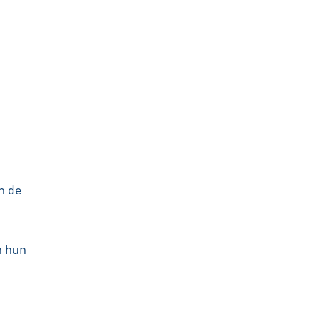
n de
n hun