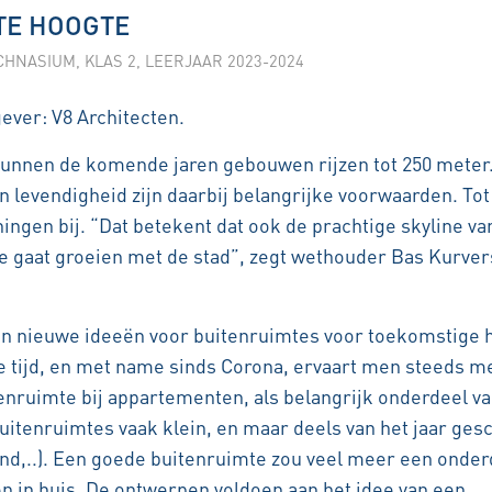
TE HOOGTE
CHNASIUM
,
KLAS 2
,
LEERJAAR 2023-2024
ever: V8 Architecten.
kunnen de komende jaren gebouwen rijzen tot 250 meter
en levendigheid zijn daarbij belangrijke voorwaarden. Tot
ngen bij. “Dat betekent dat ook de prachtige skyline va
gaat groeien met de stad”, zegt wethouder Bas Kurver
n nieuwe ideeën voor buitenruimtes voor toekomstige 
tijd, en met name sinds Corona, ervaart men steeds m
enruimte bij appartementen, als belangrijk onderdeel v
uitenruimtes vaak klein, en maar deels van het jaar gesc
ind,..). Een goede buitenruimte zou veel meer een onder
en in huis. De ontwerpen voldoen aan het idee van een