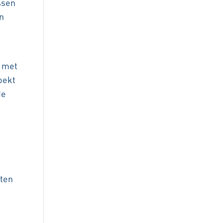
ssen
n
k met
oekt
de
pten