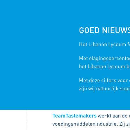
GOED NIEUW
Het Libanon Lyceum fe
PROJECTEN TECHNASIUM
Met slagingspercenta
het Libanon Lyceum bo
KOKEN UIT DE VUILNIS
Met deze cijfers voor
zijn wij natuurlijk sup
/
6 NOVEMBER 2023
IN
PROJECTEN TE
Onderzoeksproject klas 4. Opdr
TeamTastemakers
werkt aan de 
voedingsmiddelenindustrie. Zij z