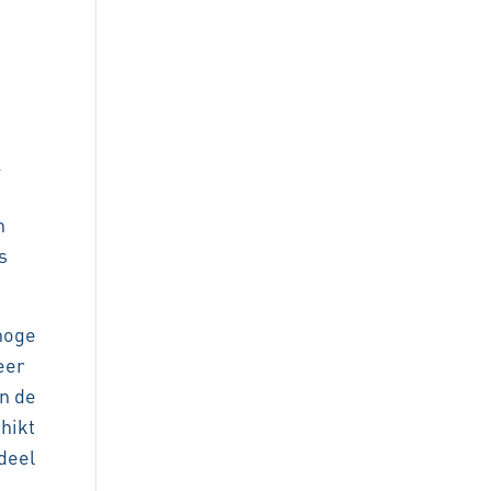
.
n
s
hoge
eer
an de
hikt
deel