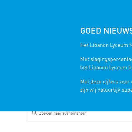
GOED NIEUW
Het Libanon Lyceum fe
EVENEMENTENKALENDER
Met slagingspercenta
het Libanon Lyceum bo
Met deze cijfers voor
zijn wij natuurlijk sup
EVENEMENTEN
Vul
ZOEKEN
een
EN
keyword