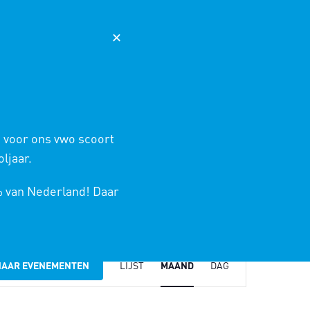
AGENDA
NIEUWS
365
MAGISTER
✕
 ONDERWIJS
SCHOOLINFO
CONTACT
HOME
/
EVENEMENTEN
/
EVENEMENTEN
 voor ons vwo scoort
ljaar.
% van Nederland! Daar
Evenement
weergaven
NAAR EVENEMENTEN
LIJST
MAAND
DAG
navigatie