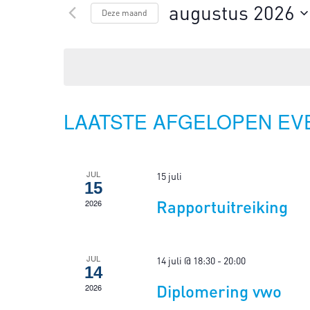
WEERGEVEN
augustus 2026
in.
Deze maand
NAVIGATIE
Zoek
Selecteer
voor
een
Evenementen
datum.
met
keyword.
KALENDER
LAATSTE AFGELOPEN E
VAN
EVENEMENTEN
JUL
15 juli
15
Rapportuitreiking
2026
JUL
14 juli @ 18:30
-
20:00
14
Diplomering vwo
2026