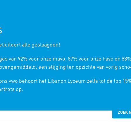
NIEUWE LEERLINGEN
ONS
S
liciteert alle geslaagden!
ges van 92% voor onze mavo, 87% voor onze havo en 88%
vengemiddeld, een stijging ten opzichte van vorig schoo
 ons vwo behoort het Libanon Lyceum zelfs tot de top 15
ertrots op.
ZOEK 