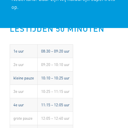
LIBANON
op.
LESTIJDEN 50 MINUTEN
1e uur
08:30 – 09:20 uur
2e uur
09:20 – 10:10 uur
kleine pauze
10:10 – 10:25 uur
3e uur
10:25 – 11:15 uur
4e uur
11:15 – 12:05 uur
grote pauze
12:05 – 12:40 uur