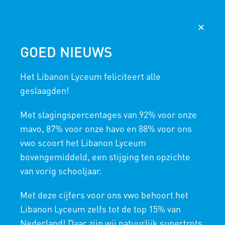
AGENDA
NIEUWS
365
MAGISTER
✕
GOED NIEUWS
LESTIJDEN EN VAKANTIES
Het Libanon Lyceum feliciteert alle
HOME
/
SCHOOLINFO
/
LESTIJDEN EN VAKANTIES
geslaagden!
Met slagingspercentages van 92% voor onze
mavo, 87% voor onze havo en 88% voor ons
vwo scoort het Libanon Lyceum
bovengemiddeld, een stijging ten opzichte
van vorig schooljaar.
LESTIJDEN EN
Met deze cijfers voor ons vwo behoort het
VAKANTIES OP HET
Libanon Lyceum zelfs tot de top 15% van
Nederland! Daar zijn wij natuurlijk supertrots