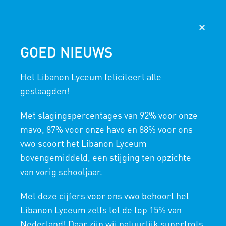
AGENDA
NIEUWS
365
MAGISTER
✕
GOED NIEUWS
MEDIATHEEK
Het Libanon Lyceum feliciteert alle
HOME
/
SCHOOLINFO
/
MEDIATHEEK
geslaagden!
Please set a mobile device fallback image for this
Met slagingspercentages van 92% voor onze
video in your wordpress backend
MEDIATHEEK
mavo, 87% voor onze havo en 88% voor ons
vwo scoort het Libanon Lyceum
bovengemiddeld, een stijging ten opzichte
DE PLEK OM TE
van vorig schooljaar.
LEZEN, LEREN EN
Met deze cijfers voor ons vwo behoort het
ONTDEKKEN
Libanon Lyceum zelfs tot de top 15% van
Nederland! Daar zijn wij natuurlijk supertrots