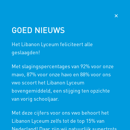
AGENDA
NIEUWS
365
MAGISTER
✕
GOED NIEUWS
KENNISMAKEN
Het Libanon Lyceum feliciteert alle
HOME
/
NIEUWE LEERLINGEN
/
KENNISMAKEN
geslaagden!
Met slagingspercentages van 92% voor onze
mavo, 87% voor onze havo en 88% voor ons
TROTS OP DIVERSITEIT
vwo scoort het Libanon Lyceum
bovengemiddeld, een stijging ten opzichte
van vorig schooljaar.
KENNISMAKEN MET HET
Met deze cijfers voor ons vwo behoort het
LIBANON LYCEUM
Libanon Lyceum zelfs tot de top 15% van
Nederland! Daar zijn wij natuurlijk supertrots