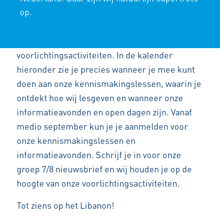
op.
Voor leerlingen uit groep 7 en 8, hun
ouders/verzorgers, leerkrachten en IB’ers
organiseren wij verschillende
voorlichtingsactiviteiten. In de kalender
hieronder zie je precies wanneer je mee kunt
doen aan onze kennismakingslessen, waarin je
ontdekt hoe wij lesgeven en wanneer onze
informatieavonden en open dagen zijn. Vanaf
medio september kun je je aanmelden voor
onze kennismakingslessen en
informatieavonden. Schrijf je in voor onze
groep 7/8 nieuwsbrief en wij houden je op de
hoogte van onze voorlichtingsactiviteiten.
Tot ziens op het Libanon!