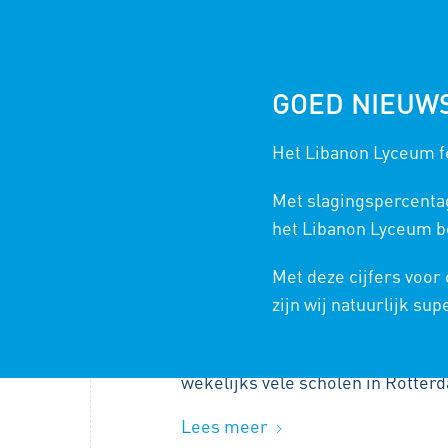
GOED NIEUW
Het Libanon Lyceum fe
LEERJAAR 2022-2023
Met slagingspercenta
het Libanon Lyceum bo
#KRACHTVANFEYENOO
Met deze cijfers voor
/
zijn wij natuurlijk sup
3 JULI 2023
IN
PROJECTEN TECHNAS
De maatschappelijke tak van Fey
wekelijks vele scholen in Rotter
Lees meer