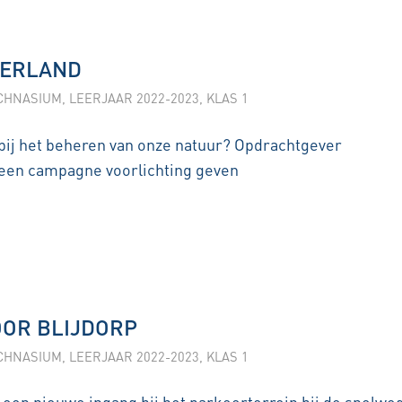
DERLAND
CHNASIUM
,
LEERJAAR 2022-2023
,
KLAS 1
ij het beheren van onze natuur? Opdrachtgever
een campagne voorlichting geven
OOR BLIJDORP
CHNASIUM
,
LEERJAAR 2022-2023
,
KLAS 1
 een nieuwe ingang bij het parkeerterrein bij de snelweg