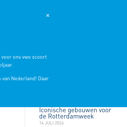
AGENDA
NIEUWS
365
MAGISTER
✕
 ONDERWIJS
SCHOOLINFO
CONTACT
HOME
/
PROJECTEN TECHNASIUM
/
LEERJAAR 2022-2023
/
EVENEMENTEN
 voor ons vwo scoort
ljaar.
LAATSTE NIEUWS
% van Nederland! Daar
Rotterdamweek
kookboek
14 JULI 2026
zoekt
Iconische gebouwen voor
de Rotterdamweek
14 JULI 2026