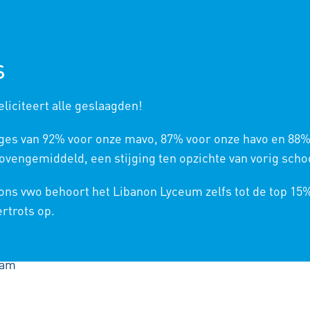
NIEUWE LEERLINGEN
ONS
S
liciteert alle geslaagden!
ges van 92% voor onze mavo, 87% voor onze havo en 88%
vengemiddeld, een stijging ten opzichte van vorig schoo
RD
 ons vwo behoort het Libanon Lyceum zelfs tot de top 15
ertrots op.
IUM
,
LEERJAAR 2022-2023
,
KLAS 2
enoord heet #KrachtvanFeyenoord. Het team hiervan be
dam