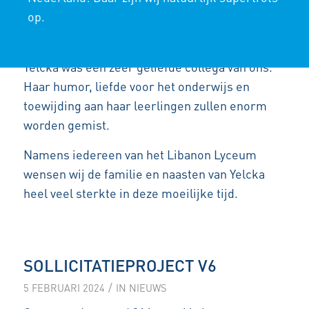
op.
heeft vele leerlingen van brugklas tot
eindexamen begeleid.
Yelcka was een zeer geliefde collega van ons.
Haar humor, liefde voor het onderwijs en
toewijding aan haar leerlingen zullen enorm
worden gemist.
Namens iedereen van het Libanon Lyceum
wensen wij de familie en naasten van Yelcka
heel veel sterkte in deze moeilijke tijd.
SOLLICITATIEPROJECT V6
/
5 FEBRUARI 2024
IN
NIEUWS