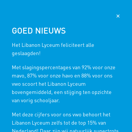
AGENDA
NIEUWS
365
MAGISTER
✕
GOED NIEUWS
NIEUWS
Het Libanon Lyceum feliciteert alle
HOME
/
NIEUWS
/
EVENEMENTEN
geslaagden!
Met slagingspercentages van 92% voor onze
VERDRIETIG NIEUWS
mavo, 87% voor onze havo en 88% voor ons
/
vwo scoort het Libanon Lyceum
16 FEBRUARI 2024
IN
NIEUWS
bovengemiddeld, een stijging ten opzichte
Afgelopen donderdag bereikte ons het
van vorig schooljaar.
verdrietige nieuws dat op 14 februari 2024 onze
Met deze cijfers voor ons vwo behoort het
collega Yelcka van Oversteeg is overleden.
Libanon Lyceum zelfs tot de top 15% van
Yelcka was lange tijd betrokken bij het Libanon
Nederland! Daar zijn wij natuurlijk supertrots
Lyceum als docent en leerlingcoördinator. Zij