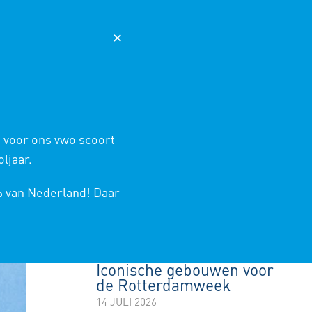
AGENDA
NIEUWS
365
MAGISTER
✕
 ONDERWIJS
SCHOOLINFO
CONTACT
OJECTEN TECHNASIUM
/
LEERJAAR 2024-2025
/
ROBOTS IN HET ONDERWIJS
 voor ons vwo scoort
ljaar.
LAATSTE NIEUWS
% van Nederland! Daar
Rotterdamweek
kookboek
14 JULI 2026
Iconische gebouwen voor
de Rotterdamweek
14 JULI 2026