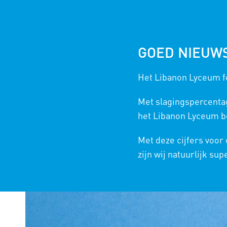
GOED NIEUW
Het Libanon Lyceum fe
Blog - laatste nieuws
Met slagingspercenta
het Libanon Lyceum bo
Met deze cijfers voor
zijn wij natuurlijk sup