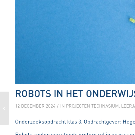
ROBOTS IN HET ONDERWIJ
Een Bypass voor de Van
/
12 DECEMBER 2024
IN
PROJECTEN TECHNASIUM
,
LEERJ
Brienenoordbrug
Onderzoeksopdracht klas 3. Opdrachtgever: Hoge
Robots spelen een steeds grotere rol in onze sam