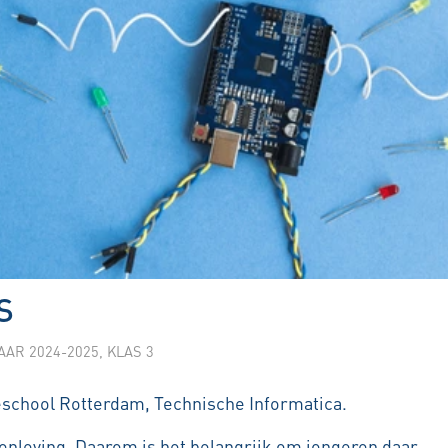
S
AAR 2024-2025
,
KLAS 3
school Rotterdam, Technische Informatica.
enleving. Daarom is het belangrijk om jongeren daar