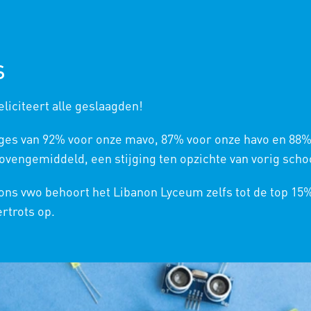
NIEUWE LEERLINGEN
ONS
S
liciteert alle geslaagden!
HOME
/
PR
ges van 92% voor onze mavo, 87% voor onze havo en 88%
vengemiddeld, een stijging ten opzichte van vorig schoo
 ons vwo behoort het Libanon Lyceum zelfs tot de top 15
ertrots op.