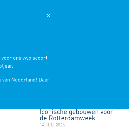
AGENDA
NIEUWS
365
MAGISTER
✕
 ONDERWIJS
SCHOOLINFO
CONTACT
ASIUM
/
BLOGS LEERJAAR 2024-2025
/
SCHOOLFINALES FIRST LEGO LEAGUE
 voor ons vwo scoort
ljaar.
LAATSTE NIEUWS
% van Nederland! Daar
Rotterdamweek
kookboek
14 JULI 2026
Iconische gebouwen voor
de Rotterdamweek
14 JULI 2026