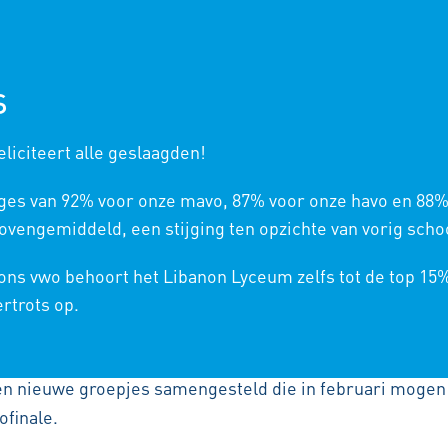
NIEUWE LEERLINGEN
ONS
S
liciteert alle geslaagden!
HOME
/
BLOG TECHN
ges van 92% voor onze mavo, 87% voor onze havo en 88%
vengemiddeld, een stijging ten opzichte van vorig schoo
 ons vwo behoort het Libanon Lyceum zelfs tot de top 15
choolfinales robotica van de First Lego League
ertrots op.
ers missies uitgevoerd op de wedstrijdtafel. Uit groepjes
en nieuwe groepjes samengesteld die in februari mogen
ofinale.