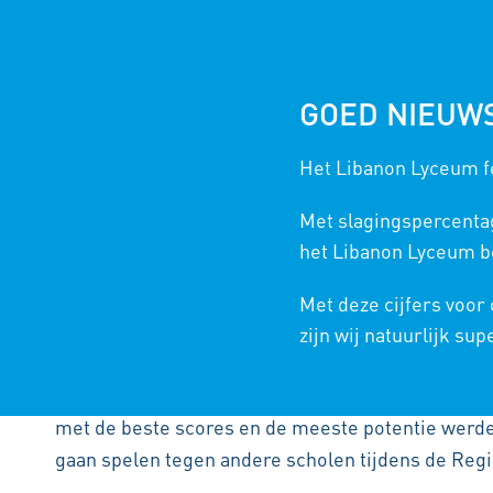
GOED NIEUW
Het Libanon Lyceum fe
SCHOOLFINALES FIRST LEGO LEAGUE
Met slagingspercenta
het Libanon Lyceum bo
Met deze cijfers voor
Afgelopen week werden tijdens twee avonden de s
zijn wij natuurlijk sup
gehouden in de aula van de school.
In groepjes van 3 werden in het bijzijn van de oud
met de beste scores en de meeste potentie werd
gaan spelen tegen andere scholen tijdens de Regi