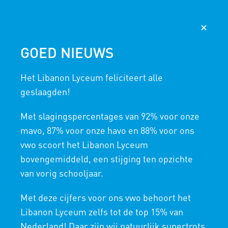
AGENDA
NIEUWS
365
MAGISTER
✕
GOED NIEUWS
Blog - laatste nieuws
Het Libanon Lyceum feliciteert alle
HOME
/
PROJECTEN TECHNASIUM
/
LEERJAAR 2025-2026
/
HET GEVOEL VAN VEILIGHEID IN DE METRO
geslaagden!
Met slagingspercentages van 92% voor onze
mavo, 87% voor onze havo en 88% voor ons
vwo scoort het Libanon Lyceum
bovengemiddeld, een stijging ten opzichte
van vorig schooljaar.
Met deze cijfers voor ons vwo behoort het
Libanon Lyceum zelfs tot de top 15% van
Nederland! Daar zijn wij natuurlijk supertrots