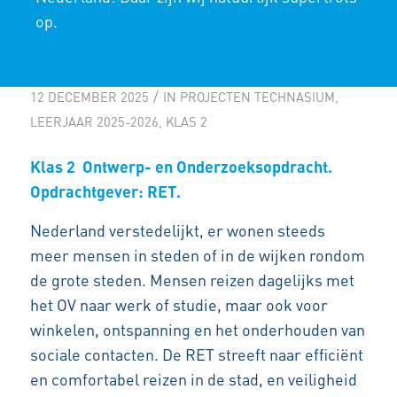
HET GEVOEL VAN
op.
VEILIGHEID IN DE METRO
/
12 DECEMBER 2025
IN
PROJECTEN TECHNASIUM
,
LEERJAAR 2025-2026
,
KLAS 2
Klas 2 Ontwerp- en Onderzoeksopdracht.
Opdrachtgever: RET.
Nederland verstedelijkt, er wonen steeds
meer mensen in steden of in de wijken rondom
de grote steden. Mensen reizen dagelijks met
het OV naar werk of studie, maar ook voor
winkelen, ontspanning en het onderhouden van
sociale contacten. De RET streeft naar efficiënt
en comfortabel reizen in de stad, en veiligheid