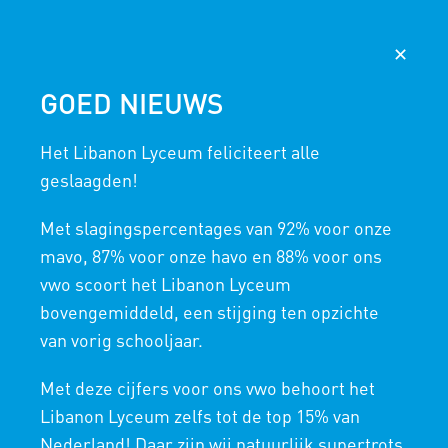
AGENDA
NIEUWS
365
MAGISTER
✕
GOED NIEUWS
EVENEMENTENKALENDER
Het Libanon Lyceum feliciteert alle
HOME
/
SCHOLIERENVERKIEZINGEN KLAS 3
/
EVENEMENTEN
geslaagden!
Met slagingspercentages van 92% voor onze
mavo, 87% voor onze havo en 88% voor ons
« Alle evenementen
vwo scoort het Libanon Lyceum
bovengemiddeld, een stijging ten opzichte
Dit evenement is voorbij.
van vorig schooljaar.
Met deze cijfers voor ons vwo behoort het
Libanon Lyceum zelfs tot de top 15% van
28 oktober, 2025
Nederland! Daar zijn wij natuurlijk supertrots